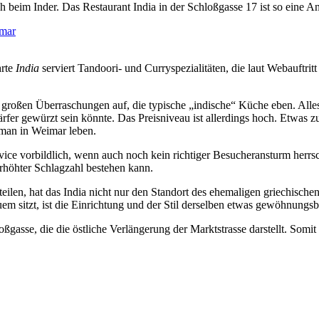
beim Inder. Das Restaurant India in der Schloßgasse 17 ist so eine Anl
hrte
India
serviert Tandoori- und Curryspezialitäten, die laut Webauftritt 
e großen Überraschungen auf, die typische „indische“ Küche eben. Alles
ärfer gewürzt sein könnte. Das Preisniveau ist allerdings hoch. Etwas 
man in Weimar leben.
ice vorbildlich, wenn auch noch kein richtiger Besucheransturm herrs
erhöhter Schlagzahl bestehen kann.
eilen, hat das India nicht nur den Standort des ehemaligen griechische
sitzt, ist die Einrichtung und der Stil derselben etwas gewöhnungsbe
ßgasse, die die östliche Verlängerung der Marktstrasse darstellt. Somit b