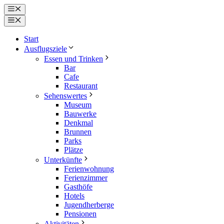
Zum
Menü
Inhalt
Menü
springen
Start
Ausflugsziele
Essen und Trinken
Bar
Cafe
Restaurant
Sehenswertes
Museum
Bauwerke
Denkmal
Brunnen
Parks
Plätze
Unterkünfte
Ferienwohnung
Ferienzimmer
Gasthöfe
Hotels
Jugendherberge
Pensionen
Aktivitäten