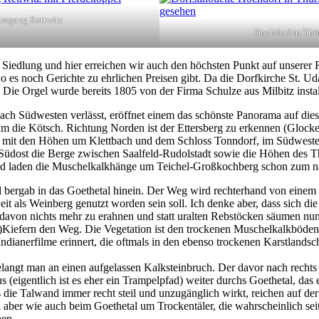
usgang Rettwitz
Hochdorf in Thü
 Siedlung und hier erreichen wir auch den höchsten Punkt auf unserer R
es noch Gerichte zu ehrlichen Preisen gibt. Da die Dorfkirche St. Udal
Die Orgel wurde bereits 1805 von der Firma Schulze aus Milbitz install
nach Südwesten verlässt, eröffnet einem das schönste Panorama auf di
m die Kötsch. Richtung Norden ist der Ettersberg zu erkennen (Glock
mit den Höhen um Klettbach und dem Schloss Tonndorf, im Südwesten 
üdost die Berge zwischen Saalfeld-Rudolstadt sowie die Höhen des 
nd laden die Muschelkalkhänge um Teichel-Großkochberg schon zum nä
l bergab in das Goethetal hinein. Der Weg wird rechterhand von einem st
eit als Weinberg genutzt worden sein soll. Ich denke aber, dass sich d
ute davon nichts mehr zu erahnen und statt uralten Rebstöcken säumen nu
iefern den Weg. Die Vegetation ist den trockenen Muschelkalkböden
Indianerfilme erinnert, die oftmals in den ebenso trockenen Karstlands
langt man an einen aufgelassen Kalksteinbruch. Der davor nach recht
s (eigentlich ist es eher ein Trampelpfad) weiter durchs Goethetal, da
ie Talwand immer recht steil und unzugänglich wirkt, reichen auf der l
h aber wie auch beim Goethetal um Trockentäler, die wahrscheinlich sei
ben.