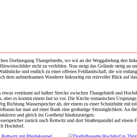
chen Dorfausgang Thangelstedts, wo wir an der Weggabelung den lin
inweisschilder nicht zu verfehlen. Nun steigt das Gelände stetig an u
aldstücke und endlich zu einer offenen Feldlandschaft, die wir entlan
sich dem aufmerksamen Wanderer linksseitig ein reizvoller Blick auf d
s etwas verträumt auf halber Strecke zwischen Thangelstedt und Hochdo
n, aber es kommt einem fast so vor. Die Kirche romanischen Ursprungs f
eg Richtung Wasserspeicher ab, der einem zu einer Schutzhütte mit toll
elbaum hat man auf einer Bank eine großartige Sitzmöglichkeit. An di
kürzen und gleich ins Goethetal hinabzusteigen.
sserspeicher zurück nach Rettwitz und dort Straßenparallel auf einem
ch Hochdorf.