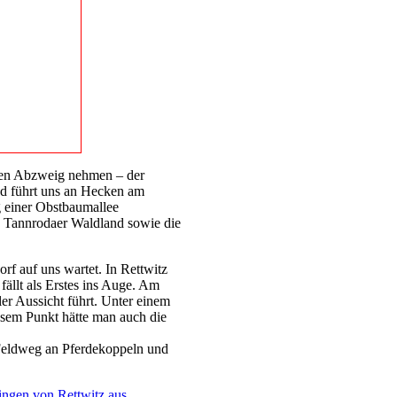
ken Abzweig nehmen – der
nd führt uns an Hecken am
g einer Obstbaumallee
as Tannrodaer Waldland sowie die
rf auf uns wartet. In Rettwitz
ällt als Erstes ins Auge. Am
er Aussicht führt. Unter einem
esem Punkt hätte man auch die
 Feldweg an Pferdekoppeln und