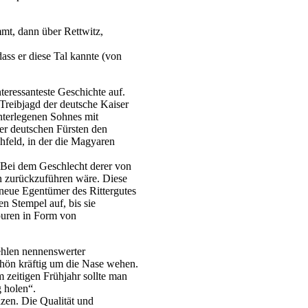
mt, dann über Rettwitz,
ss er diese Tal kannte (von
teressanteste Geschichte auf.
 Treibjagd der deutsche Kaiser
nterlegenen Sohnes mit
der deutschen Fürsten den
hfeld, in der die Magyaren
 Bei dem Geschlecht derer von
en zurückzuführen wäre. Diese
neue Egentümer des Rittergutes
n Stempel auf, bis sie
puren in Form von
ehlen nennenswerter
chön kräftig um die Nase wehen.
zeitigen Frühjahr sollte man
g holen“.
nzen. Die Qualität und