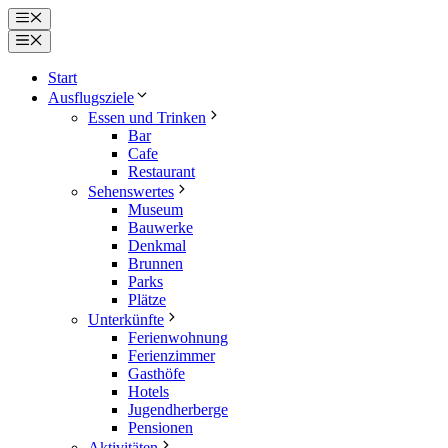
Zum
Menü
Inhalt
Menü
springen
Start
Ausflugsziele
Essen und Trinken
Bar
Cafe
Restaurant
Sehenswertes
Museum
Bauwerke
Denkmal
Brunnen
Parks
Plätze
Unterkünfte
Ferienwohnung
Ferienzimmer
Gasthöfe
Hotels
Jugendherberge
Pensionen
Aktivitäten