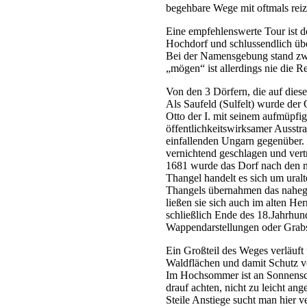
begehbare Wege mit oftmals rei
Eine empfehlenswerte Tour ist 
Hochdorf und schlussendlich üb
Bei der Namensgebung stand zwar
„mögen“ ist allerdings nie die Red
Von den 3 Dörfern, die auf dies
Als Saufeld (Sulfelt) wurde der 
Otto der I. mit seinem aufmüpfi
öffentlichkeitswirksamer Ausstr
einfallenden Ungarn gegenüber. 
vernichtend geschlagen und vert
1681 wurde das Dorf nach den n
Thangel handelt es sich um ural
Thangels übernahmen das nahege
ließen sie sich auch im alten He
schließlich Ende des 18.Jahrhun
Wappendarstellungen oder Grabs
Ein Großteil des Weges verläuft
Waldflächen und damit Schutz v
Im Hochsommer ist an Sonnensch
drauf achten, nicht zu leicht a
Steile Anstiege sucht man hier v