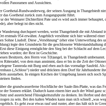
zvollen Panoramen und Aussichten.
der Goethetal-Rundwanderweg, der seinen Ausgang in Thangelstedt nim
er das Goethetal zurück zum Ausgangspunkt führt.
 der Weimarer Dichterfürst Pate und es wird auch immer behauptet, da
e), aber belegt ist dies nicht.
er Wanderung durchquert werden, weist Thangelstedt die mit Abstand in
Ort erstmals 954 erwähnt. Angeblich versöhnte sich hier während einer
gen Sohne Liudolf. Diese „Versöhnung“ (eher eine Unterwerfung des u
ahlung) legte den Grundstein für die geschlossene Widerstandshaltung 
Erst diese Einigung ermöglichte den Sieg bei der Schlacht auf dem Lec
rieben wurden; der Rest ist Geschichte.
euen Besitzern, den Herrn von T(h)angel, in Thangelstedt umbenannt.
ten Ritteradel, von dem man annimmt, dass er bis in die Zeit der Otton
legene Tannroda mit Burg und eben auch das vormalige Saufeld. Als 
rrenhaus („Schloss“) nieder und drückten dem Dorf für Jahrhunderte ihre
derts ausstarben. In einigen Kirchen der Umgebung lassen sich noch S
teinen finden.
 über die grundwasserferne Hochfläche der Saale-Ilm-Platte, was das F
or der Sonnen erklärt. Dadurch kann einem hier auch der Wind ganz s
utz und ausreichend Flüssigkeitszufuhr zu denken. Im Herbst und dem 
ngezogen zu sein. Bei den kalten Winden kann man sich schnell „was we
ergeblich. Es geht zwar etwas rauf und runter, aber das hält sich in Gre