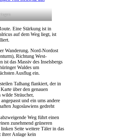
ringen
oute. Eine Stärkung ist in
ricus auf dem Weg liegt, ist
iert.
eser Wanderung. Nord-Nordost
enturm), Richtung West-
ist das Massiv des Inselsbergs
Thüringer Waldes um
chsten Ausflug ein.
eilen Talhang flankiert, der in
ie Karte über den genauen
n wilde Sträucher,
 angepasst und ein ums andere
chaften Jugoslawiens gedreht
s abzweigende Weg führt einen
s einen zunehmend grüneren
inken Seite weitere Täler in das
t ihrer Anlage kein