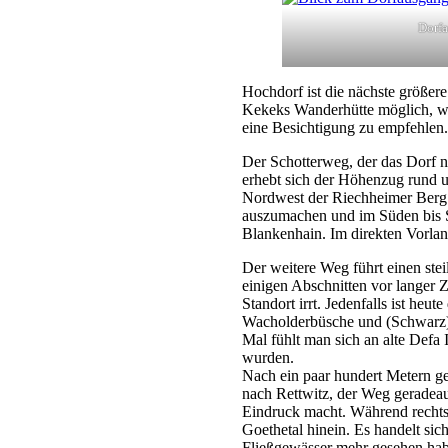
Dorfa
Hochdorf ist die nächste größere
Kekeks Wanderhütte möglich, wo 
eine Besichtigung zu empfehlen. 
Der Schotterweg, der das Dorf 
erhebt sich der Höhenzug rund u
Nordwest der Riechheimer Berg 
auszumachen und im Süden bis S
Blankenhain. Im direkten Vorla
Der weitere Weg führt einen stei
einigen Abschnitten vor langer Z
Standort irrt. Jedenfalls ist he
Wacholderbüsche und (Schwarz)K
Mal fühlt man sich an alte Defa 
wurden.
Nach ein paar hundert Metern ge
nach Rettwitz, der Weg geradeau
Eindruck macht. Während rechts d
Goethetal hinein. Es handelt sic
Fließgewässer mehr gesehen ha