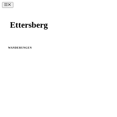
Zum
Menü
Inhalt
springen
Ettersberg
WANDERUNGEN