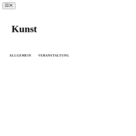
Zum
Menü
Inhalt
springen
Kunst
ALLGEMEIN
VERANSTALTUNG