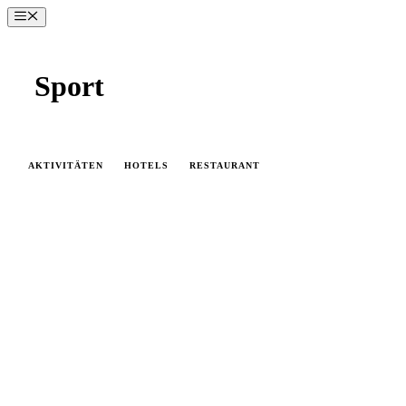
Zum
Menü
Inhalt
springen
Sport
AKTIVITÄTEN
HOTELS
RESTAURANT