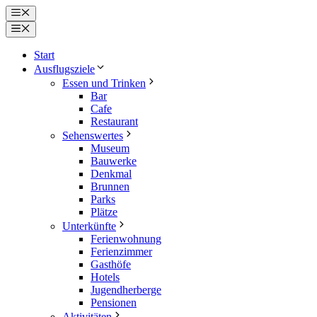
Zum
Menü
Inhalt
Menü
springen
Start
Ausflugsziele
Essen und Trinken
Bar
Cafe
Restaurant
Sehenswertes
Museum
Bauwerke
Denkmal
Brunnen
Parks
Plätze
Unterkünfte
Ferienwohnung
Ferienzimmer
Gasthöfe
Hotels
Jugendherberge
Pensionen
Aktivitäten