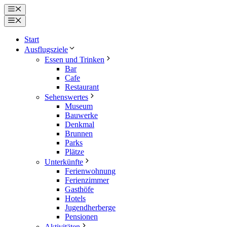
Zum
Menü
Inhalt
Menü
springen
Start
Ausflugsziele
Essen und Trinken
Bar
Cafe
Restaurant
Sehenswertes
Museum
Bauwerke
Denkmal
Brunnen
Parks
Plätze
Unterkünfte
Ferienwohnung
Ferienzimmer
Gasthöfe
Hotels
Jugendherberge
Pensionen
Aktivitäten