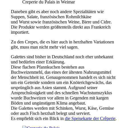
Creperie du Palais in Weimar
Daneben gibt es aber noch andere Spezialitäten wie
Suppen, Salate, französischen Rohmilchkäse
und Wurst sowie französischen Weine, Biere und Cidre.
Die Produkte werden größtenteils direkt aus Frankreich
importiert.
Zu den Crepes, die es hier auch in herzhaften Variationen
gibt, muss man nicht mehr viel sagen.
Galettes sind bisher in Deutschland noch eher unbekannt
und bedürfen einer Erklärung.
Diese flachen Pfannkuchen bestehen aus
Buchweizenmehl, das eines der ältesten Nahrungsmittel
der Menschheit ist. Genaugenommen handelt es sich nicht
um ein Getreide sondern um ein Knöterichgewächs, das
ursprünglich aus Asien stammt. Aufgrund seiner
Anspruchslosigkeit und des schnellen Wachstumszyklus
wurde Buchweizen vor allem in Gegenden mit kargen
Böden und ungünstigem Klima angebaut.
Die Galettes werden mit Schinken, Wurst, Käse, Gemüse
oder auch Fisch herzhaft belegt und serviert.
Es empfiehlt sich ein Blick in
die Speisekarte der Crêperie
.