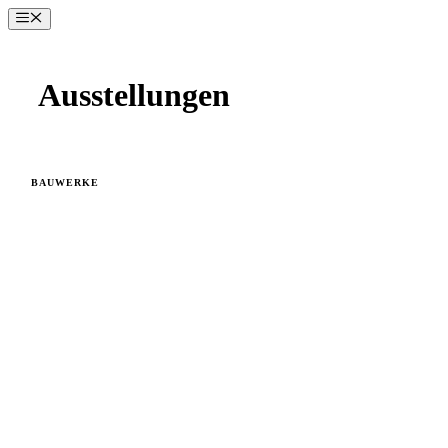
Zum
Menü
Inhalt
springen
Ausstellungen
BAUWERKE