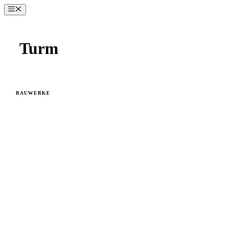
Zum
Menü
Inhalt
springen
Turm
BAUWERKE