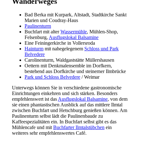
Wanderweges
Bad Berka mit Kurpark, Altstadt, Stadtkirche Sankt
Marien und Coudray-Haus
Paulinenturm
Buchfart mit alter
Wassermühle
, Mühlen-Shop,
Felsenburg,
Ausflugslokal Balsamine
Eine Feiningerkirche in Vollersroda
Hainturm
mit nahegelegenem
Schloss und Park
Belvedere
Carolinenturm, Waldgaststätte Müllershausen
Oettern mit Denkmalensemble im Dorfkern,
bestehend aus Dorfkirche und steinerner Ilmbrücke
Park und Schloss Belvedere
/ Weimar
Unterwegs können Sie in verschiedene gastronomische
Einrichtungen einkehren und sich stärken. Besonders
empfehlenswert ist das
Ausflugslokal Balsamine
, von dem
sie einen phantastischen Ausblick auf das mittlere Ilmtal
zwischen Buchfart und Hetschburg genießen können. Am
Paulinenturm selbst lädt die Paulinenbaude zu
Kaffeespezialitäten ein. In Buchfart selbst gibt es das
Mühlencafe und mit
Buchfarter Ilmtalstübchen
ein
weiteres sehr empfehlenswertes Café.