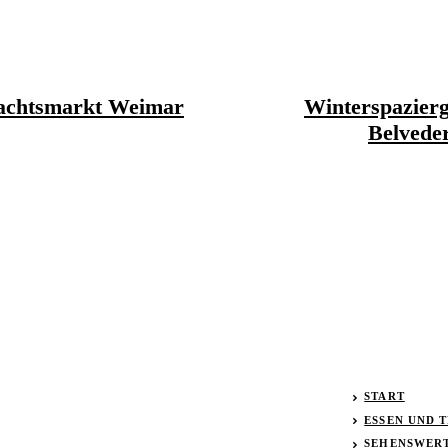
achtsmarkt Weimar
Winterspazier
Belvede
START
ESSEN UND 
SEHENSWER