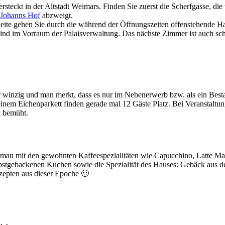
ersteckt in der Altstadt Weimars. Finden Sie zuerst die Scherfgasse, die
Johanns Hof
abzweigt.
eite gehen Sie durch die während der Öffnungszeiten offenstehende H
sind im Vorraum der Palaisverwaltung. Das nächste Zimmer ist auch sc
er winzig und man merkt, dass es nur im Nebenerwerb bzw. als ein Best
inem Eichenparkett finden gerade mal 12 Gäste Platz. Bei Veranstaltu
l bemüht.
 man mit den gewohnten Kaffeespezialitäten wie Capucchino, Latte Ma
lbstgebackenen Kuchen sowie die Spezialität des Hauses: Gebäck aus de
ezepten aus dieser Epoche 🙂