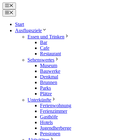
Zum
Menü
Inhalt
Menü
springen
Start
Ausflugsziele
Essen und Trinken
Bar
Cafe
Restaurant
Sehenswertes
Museum
Bauwerke
Denkmal
Brunnen
Parks
Plätze
Unterkünfte
Ferienwohnung
Ferienzimmer
Gasthöfe
Hotels
Jugendherberge
Pensionen
Aktivitäten