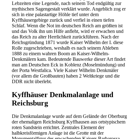
Lebzeiten eine Legende, nach seinem Tod endgültig zur
mythischen Sagengestalt verklärt wurde. Angeblich zog er
sich in eine palastartige Höhle tief unter dem
Kyffhäusergebirge zurück und verfiel in einen tiefen
Schlaf. Wenn die Not im deutschen Reich am größten ist
und das Volk ihn um Hilfe anfleht, wird er erwachen und
das Reich zu alter Herrlichkeit zurückführen. Nach der
Reichsgründung 1871 wurde Kaiser Wilhelm der I. diese
Rolle zugeschrieben, weshalb es nach seinem Ableben
1888 zu einem wahren Boom an Kaiser-Wilhelm-
Denkmälern kam. Bedeutende Bauwerke dieser Art findet
man am Deutschen Eck in Koblenz (Moselmündung) und
der Porta Westfalica. Viele Kaiser Wilhelm Denkmäler
(vor allem die Großbauten) haben 2 Weltkriege und die
DDR nicht überlebt.
Kyffhäuser Denkmalanlage und
Reichsburg
Die Denkmalanlage wurde auf dem Gelände der Oberburg
der ehemaligen Reichsburg Kyffhausen aus ortstypischem
roten Sandstein errichtet. Zentrales Element der
halbkreisförmigen Anlage ist die Grotte mit der
Monumentalfigur des erwachenden Kaisers Barbarossa