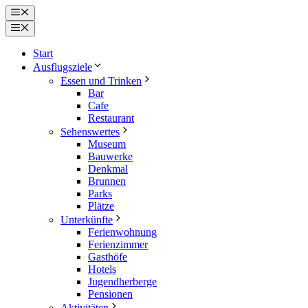
Zum
Menü
Inhalt
Menü
springen
Start
Ausflugsziele
Essen und Trinken
Bar
Cafe
Restaurant
Sehenswertes
Museum
Bauwerke
Denkmal
Brunnen
Parks
Plätze
Unterkünfte
Ferienwohnung
Ferienzimmer
Gasthöfe
Hotels
Jugendherberge
Pensionen
Aktivitäten