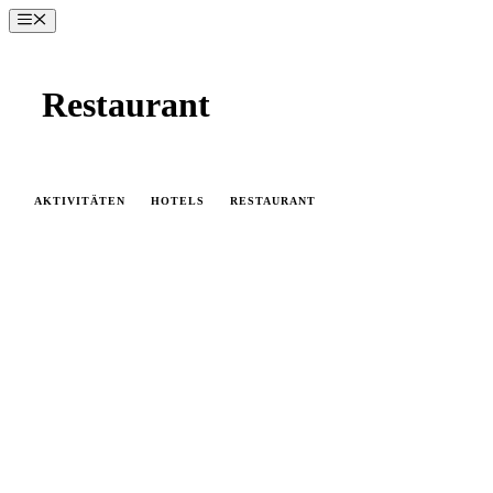
Zum
Menü
Inhalt
springen
Restaurant
AKTIVITÄTEN
HOTELS
RESTAURANT